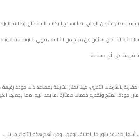
وابه المصنوعة من الزجاج، مما يسمح للركاب بالاستمتاع بإطلالة بانورا
اليًا لأولئك الذين يبحثون عن مزيج من الأناقة ، فهي لا توفر فقط وسيل
ية فريدة على أي مساحة.
 م
ق
ا
رن
ة
ب
الشركات
الأخ
رى، ح
ي
ث
تمتاز
الشركة ب
مص
ا
ع
د
ذ
ا
ت جود
ة
رفي
ع
ة
،
مان
جودة المنتج و
ت
ق
د
ي
م
خد
ما
ت
ممتازة لما
بعد البيع
،
مما يجعلها الخيار
ف أسعار مصاعد بانوراما باختلاف نوعها، ومن أهم هذه الأنواع ما يلي.