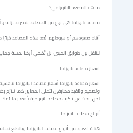
ما هو المصعد البانورامي؟
مصاعد بانوراما هي نوع من المصاعد يتميز بجدرانه وأب
أثناء صعودهم أو هبوطهم. تُعد هذه المصاعد خيارًا مث
للتنقل بين طوابق المبنى، بل تُضفي أيضًا لمسة جمال
اسعار مصاعد بانوراما
اسعار مصاعد بانوراما أ
سعار مصاعد ا
لبا
نوراما تنافسية
وت
صم
ي
م
وتنفيذ مطابقين
لأعلى المعايير كما ت
ل
تز
م
بض
ل
من
يبحث عن تركيب
مصاعد
ب
ا
نو
ر
ام
ية
بأسعار م
ل
ئم
ة.
أنواع مصاعد بانوراما
هناك العديد من أنواع مصاعد البانوراما وبالطبع تختل